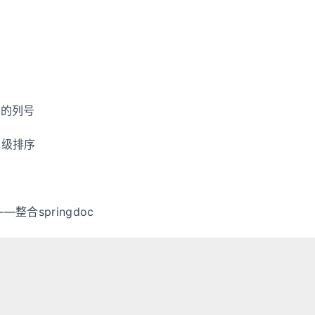
表的列号
优先级排序
）
—整合springdoc
1——基础配置
2——整合数据库