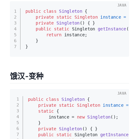
JAVA
1
public
class
Singleton
 {
2
private
static
Singleton
instance
=
new
3
private
Singleton
()
 { }
4
public
static
 Singleton 
getInstance
()
 {
5
return
 instance; 
6
    }
7
}
饿汉-变种
JAVA
1
public
class
Singleton
 {
2
private
static
Singleton
instance
=
nul
3
static
 {
4
        instance = 
new
Singleton
();
5
    }
6
private
Singleton
()
 { }
7
public
static
 Singleton 
getInstance
()
 {