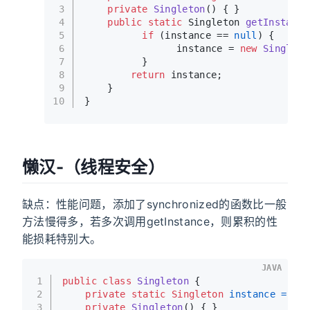
3
private
Singleton
()
 { }
4
public
static
 Singleton 
getInstance
5
if
 (instance == 
null
) {
6
                instance = 
new
Singleto
7
          }
8
return
 instance;
9
    }
10
}
懒汉-（线程安全）
缺点：性能问题，添加了synchronized的函数比一般
方法慢得多，若多次调用getInstance，则累积的性
能损耗特别大。
JAVA
1
public
class
Singleton
 {
2
private
static
Singleton
instance
=
nul
3
private
Singleton
()
 { }