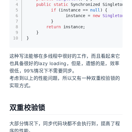
4
public
static
 Synchronized Singleton 
ge
5
if
 (instance == 
null
) {
6
                instance = 
new
Singleton
();
7
          }
8
return
 instance;
9
    }
10
}
这种写法能够在多线程中很好的工作，而且看起来它
也具备很好的lazy loading，但是，遗憾的是，效率
很低，99%情况下不需要同步。
考虑到以上的性能问题，所以又有一种双重校验锁的
实现方式。
双重校验锁
大部分情况下，同步代码块都不会执行到，提高了程
序的性能。