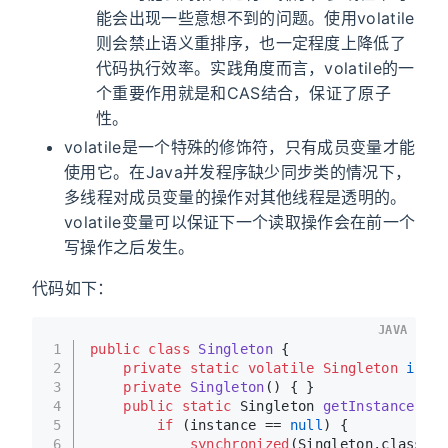
能会出现一些意想不到的问题。使用volatile
则会禁止语义重排序，也一定程度上降低了
代码执行效率。实践角度而言，volatile的一
个重要作用就是和CAS结合，保证了原子
性。
volatile是一个特殊的修饰符，只有成员变量才能
使用它。在Java并发程序缺少同步类的情况下，
多线程对成员变量的操作对其他线程是透明的。
volatile变量可以保证下一个读取操作会在前一个
写操作之后发生。
代码如下：
JAVA
1
public
class
Singleton
 {
2
private
static
volatile
Singleton
insta
3
private
Singleton
()
 { }
4
public
static
 Singleton 
getInstance
()
 {
5
if
 (instance == 
null
) {
6
synchronized
(Singleton.class) {