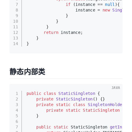
7
if
 (instance == 
null
){
8
                    instance = 
new
Singleto
9
                }
10
            }
11
        }
12
return
 instance; 
13
    }
14
}
静态内部类
JAVA
1
public
class
StaticSingleton
 {
2
private
StaticSingleton
()
 {}
3
private
static
class
SingletonHolder
 {
4
private
static
StaticSingleton
INST
5
    }
6
7
public
static
 StaticSingleton 
getInstan