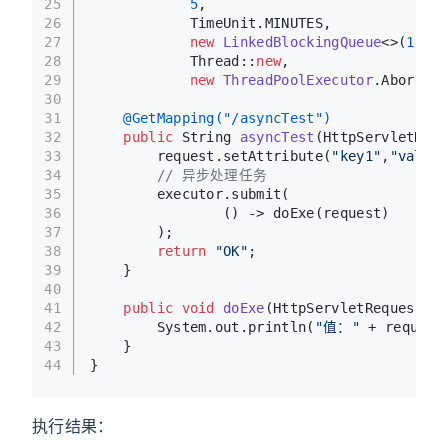
25
5
,
26
            TimeUnit.MINUTES,
27
new
LinkedBlockingQueue
<>(
100
),
28
            Thread::
new
,
29
new
ThreadPoolExecutor
.AbortPol
30
31
@GetMapping("/asyncTest")
32
public
 String 
asyncTest
(HttpServletRequ
33
        request.setAttribute(
"key1"
,
"value1
34
// 异步处理任务
35
        executor.submit(
36
                () -> doExe(request)
37
        );
38
return
"OK"
;
39
    }
40
41
public
void
doExe
(HttpServletRequest re
42
        System.out.println(
"值："
 + request
43
    }
44
}
执行结果：