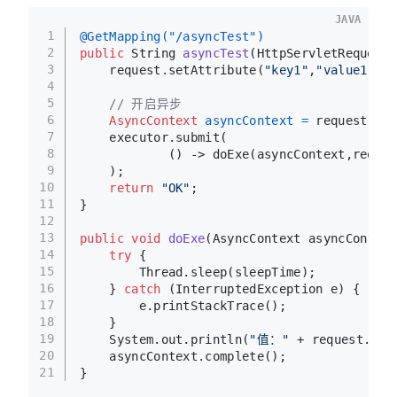
JAVA
1
@GetMapping("/asyncTest")
2
public
 String 
asyncTest
(HttpServletRequest 
3
    request.setAttribute(
"key1"
,
"value1"
);
4
5
// 开启异步
6
AsyncContext
asyncContext
=
 request.sta
7
    executor.submit(
8
            () -> doExe(asyncContext,reques
9
    );
10
return
"OK"
;
11
}
12
13
public
void
doExe
(AsyncContext asyncContext
14
try
 {
15
        Thread.sleep(sleepTime);
16
    } 
catch
 (InterruptedException e) {
17
        e.printStackTrace();
18
    }
19
    System.out.println(
"值："
 + request.get
20
    asyncContext.complete();
21
}