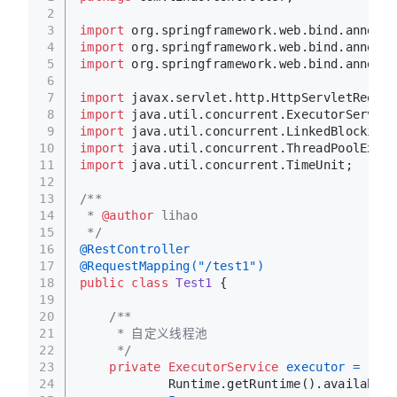
2
3
import
 org.springframework.web.bind.annotat
4
import
 org.springframework.web.bind.annotat
5
import
 org.springframework.web.bind.annotat
6
7
import
 javax.servlet.http.HttpServletReques
8
import
 java.util.concurrent.ExecutorService
9
import
 java.util.concurrent.LinkedBlockingQ
10
import
 java.util.concurrent.ThreadPoolExecu
11
import
 java.util.concurrent.TimeUnit;
12
13
/**
14
 * 
@author
 lihao
15
 */
16
@RestController
17
@RequestMapping("/test1")
18
public
class
Test1
 {
19
20
/**
21
     * 自定义线程池
22
     */
23
private
ExecutorService
executor
=
new
24
            Runtime.getRuntime().availableP