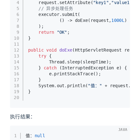
4
    request.setAttribute(
"key1"
,
"value1"
);
5
// 异步处理任务
6
    executor.submit(
7
            () -> doExe(request,
1000L
)
8
    );
9
return
"OK"
;
10
}
11
12
public
void
doExe
(HttpServletRequest reques
13
try
 {
14
        Thread.sleep(sleepTime);
15
    } 
catch
 (InterruptedException e) {
16
        e.printStackTrace();
17
    }
18
    System.out.println(
"值："
 + request.get
19
}
20
执行结果：
JAVA
1
值：
null