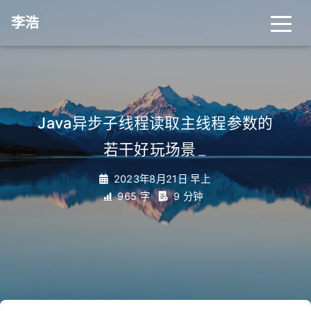
李浩
Java异步子线程读取主线程参数的
若干好玩场景
_
2023年8月21日 早上
965 字
9 分钟