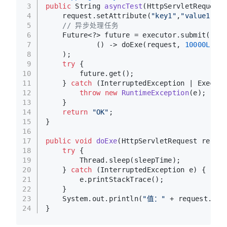
3
public
 String 
asyncTest
(HttpServletRequest 
4
    request.setAttribute(
"key1"
,
"value1"
);
5
// 异步处理任务
6
    Future<?> future = executor.submit(
7
            () -> doExe(request, 
10000L
)
8
    );
9
try
 {
10
        future.get();
11
    } 
catch
 (InterruptedException | Executi
12
throw
new
RuntimeException
(e);
13
    }
14
return
"OK"
;
15
}
16
17
public
void
doExe
(HttpServletRequest reques
18
try
 {
19
        Thread.sleep(sleepTime);
20
    } 
catch
 (InterruptedException e) {
21
        e.printStackTrace();
22
    }
23
    System.out.println(
"值："
 + request.get
24
}