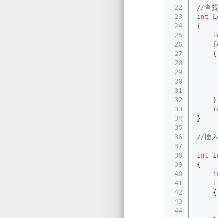
22
//查
23
int
L
24
{
25
i
26
f
27
    {
28
29
     
30
31
     
32
    }
33
r
34
}
35
36
//插
37
38
int
I
39
{
40
i
41
i
42
    {
43
44