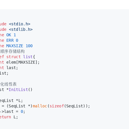
ude
<stdio.h>
ude
<stdlib.h>
ne
 OK 1
ne
 ERR 0
ne
 MAXSIZE 100
义顺序存储结构
ef
struct
list
{
nt
 elem[MAXSIZE];
nt
 last;
ist;
始化线性表
st *
InitList
()
eqList *L;
 = (SeqList *)
malloc
(
sizeof
(SeqList));
->last = 
0
;
eturn
 L;