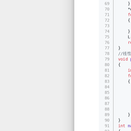
69
    }
70
    *
71
f
72
    {
73
     
74
    }
75
    L
76
r
77
}
78
//线
79
void
80
{
81
i
82
f
83
    {
84
85
86
     
87
88
     
89
    }
90
}
91
int
m