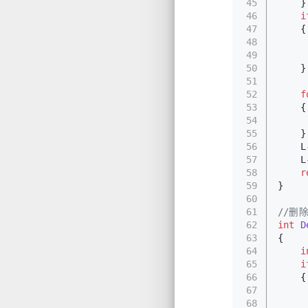
45
    }
46
i
47
    {
48
49
50
    }
51
52
f
53
    {
54
     
55
    }
56
    L
57
    L
58
r
59
}
60
61
//删
62
int
D
63
{
64
i
65
i
66
    {
67
68