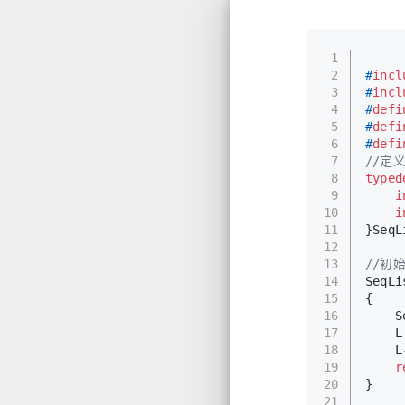
1
2
#
incl
3
#
incl
4
#
defi
5
#
defi
6
#
defi
7
//定
8
typed
9
i
10
i
11
}SeqL
12
13
//初
14
SeqLi
15
{
16
    S
17
    L
18
    L
19
r
20
}
21