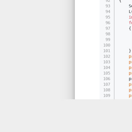
92
{ 
93
    S
94
    L
95
i
96
f
97
    {
98
99
100
     
101
    }
102
p
103
p
104
p
105
p
106
    p
107
p
108
p
109
p
110
p
111
    l
112
p
113
p
114
p
115
p