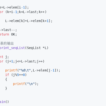
e=L->elem[i
-1
];
or
 (k=i
-1
;k<L->last;k++)
   L->elem[k]=L->elem[k+
1
];
->last--;
eturn
 OK;
性表的输出
print_seqList
(SeqList *L)
nt
 j;
or
 (j=
1
;j<=L->last;j++)
printf
(
"%d\t"
,L->elem[j
-1
]);
if
 (j%
5
==
0
)
   {
printf
(
"\n"
);
   }
ain
()