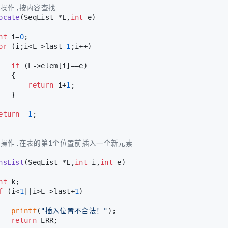
找操作,按内容查找
ocate
(SeqList *L,
int
 e)
nt
 i=
0
;
or
 (i;i<L->last
-1
;i++)
if
 (L->elem[i]==e)
   {
return
 i+
1
;
   }
eturn
-1
;
入操作.在表的第i个位置前插入一个新元素
nsList
(SeqList *L,
int
 i,
int
 e)
nt
 k;
f
 (i<
1
||i>L->last+
1
)
printf
(
"插入位置不合法！"
);
return
 ERR;