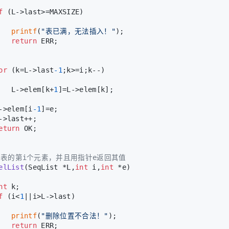
f
 (L->last>=MAXSIZE)
printf
(
"表已满，无法插入！"
);
return
 ERR;
or
 (k=L->last
-1
;k>=i;k--)
   L->elem[k+
1
]=L->elem[k];
->elem[i
-1
]=e;
->last++;
eturn
 OK;
除表的第i个元素，并且用指针e返回其值
elList
(SeqList *L,
int
 i,
int
 *e)
nt
 k;
f
 (i<
1
||i>L->last)
printf
(
"删除位置不合法！"
);
return
 ERR;