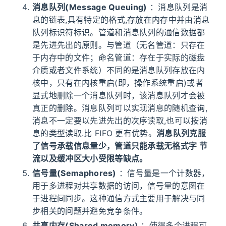
消息队列(Message Queuing)
：消息队列是消
息的链表,具有特定的格式,存放在内存中并由消息
队列标识符标识。管道和消息队列的通信数据都
是先进先出的原则。与管道（无名管道：只存在
于内存中的文件；命名管道：存在于实际的磁盘
介质或者文件系统）不同的是消息队列存放在内
核中，只有在内核重启(即，操作系统重启)或者
显式地删除一个消息队列时，该消息队列才会被
真正的删除。消息队列可以实现消息的随机查询,
消息不一定要以先进先出的次序读取,也可以按消
息的类型读取.比 FIFO 更有优势。
消息队列克服
了信号承载信息量少，管道只能承载无格式字 节
流以及缓冲区大小受限等缺点。
信号量(Semaphores)
：信号量是一个计数器，
用于多进程对共享数据的访问，信号量的意图在
于进程间同步。这种通信方式主要用于解决与同
步相关的问题并避免竞争条件。
共享内存(Shared memory)
：使得多个进程可