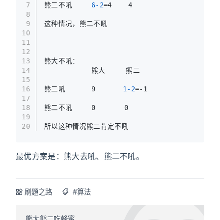
7
熊二不吼		
6-2
=4    4
8
9
这种情况，熊二不吼
10
11
12
13
熊大不吼：
14
  			熊大     熊二
15
16
熊二吼		9   	
1-2
=-1
17
18
熊二不吼		0       0
19
20
所以这种情况熊二肯定不吼
最优方案是：熊大去吼、熊二不吼。
刷题之路
#算法
熊大熊二吃蜂蜜