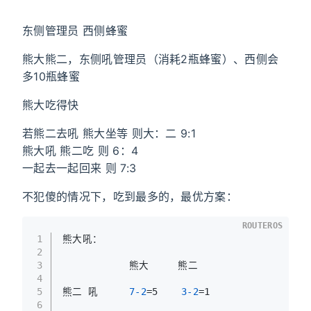
东侧管理员 西侧蜂蜜
熊大熊二，东侧吼管理员（消耗2瓶蜂蜜）、西侧会
多10瓶蜂蜜
熊大吃得快
若熊二去吼 熊大坐等 则大：二 9:1
熊大吼 熊二吃 则 6：4
一起去一起回来 则 7:3
不犯傻的情况下，吃到最多的，最优方案：
ROUTEROS
1
熊大吼：
2
3
  	    	熊大     熊二
4
5
熊二 吼		
7-2
=5    
3-2
=1    
6