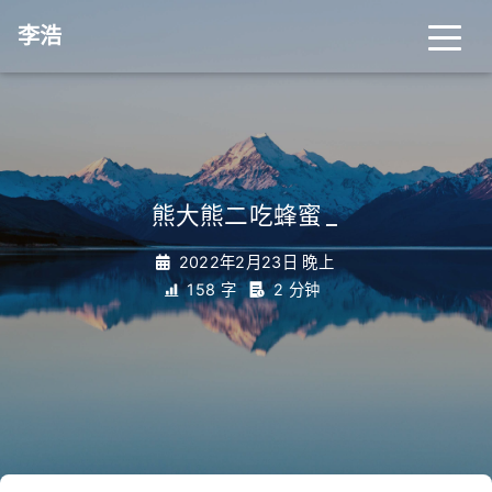
李浩
熊大熊二吃蜂蜜
_
2022年2月23日 晚上
158 字
2 分钟