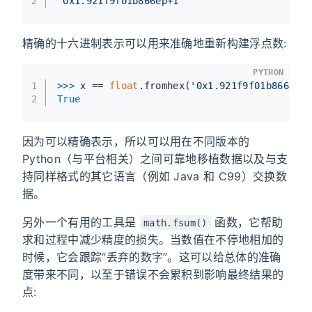
2
'0x1.921f9f01b866ep+1'
精确的十六进制表示可以用来准确地重新构建浮点数:
PYTHON
1
>>> 
x == 
float
.fromhex(
'0x1.921f9f01b866ep+
2
True
因为可以精确表示，所以可以用在不同版本的
Python（与平台相关）之间可靠地移植数据以及与支
持同样格式的其它语言（例如 Java 和 C99）交换数
据。
另外一个有用的工具是
函数，它帮助
math.fsum()
求和过程中减少精度的损失。当数值在不停地相加的
时候，它会跟踪“丢弃的数字”。这可以给总体的准确
度带来不同，以至于错误不会累积到影响最终结果的
点: