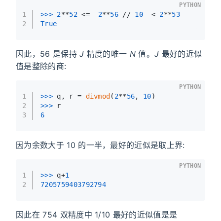
PYTHON
1
>>> 
2
**
52
 <=  
2
**
56
 // 
10
  < 
2
**
53
2
True
因此，56 是保持
J
精度的唯一
N
值。
J
最好的近似
值是整除的商:
PYTHON
1
>>> 
q, r = 
divmod
(
2
**
56
, 
10
)
2
>>> 
r
3
6
因为余数大于 10 的一半，最好的近似是取上界:
PYTHON
1
>>> 
q+
1
2
7205759403792794
因此在 754 双精度中 1/10 最好的近似值是是