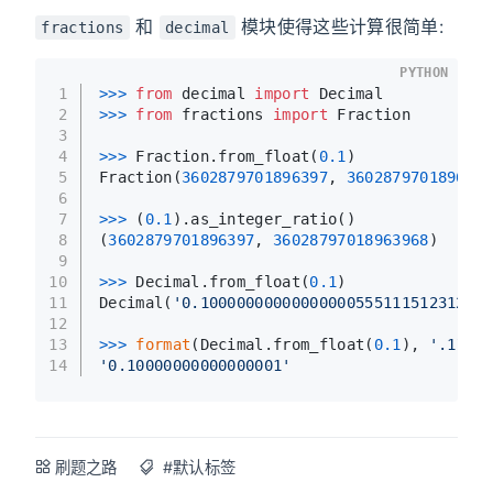
和
模块使得这些计算很简单:
fractions
decimal
PYTHON
1
>>> 
from
 decimal 
import
 Decimal
2
>>> 
from
 fractions 
import
 Fraction
3
4
>>> 
Fraction.from_float(
0.1
)
5
Fraction(
3602879701896397
, 
3602879701896396
6
7
>>> 
(
0.1
).as_integer_ratio()
8
(
3602879701896397
, 
36028797018963968
)
9
10
>>> 
Decimal.from_float(
0.1
)
11
Decimal(
'0.10000000000000000555111512312578
12
13
>>> 
format
(Decimal.from_float(
0.1
), 
'.17'
)
14
'0.10000000000000001'
刷题之路
#默认标签