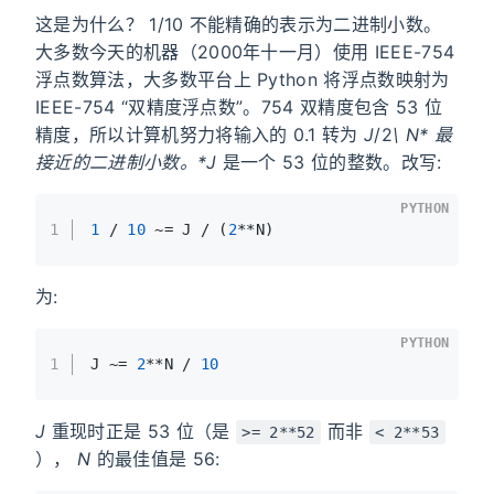
这是为什么？ 1/10 不能精确的表示为二进制小数。
大多数今天的机器（2000年十一月）使用 IEEE-754
浮点数算法，大多数平台上 Python 将浮点数映射为
IEEE-754 “双精度浮点数”。754 双精度包含 53 位
精度，所以计算机努力将输入的 0.1 转为
J
/2
\
N* 最
接近的二进制小数。*J
是一个 53 位的整数。改写:
PYTHON
1
1
 / 
10
 ~= J / (
2
**N)
为:
PYTHON
1
J ~= 
2
**N / 
10
J
重现时正是 53 位（是
而非
>= 2**52
< 2**53
），
N
的最佳值是 56: