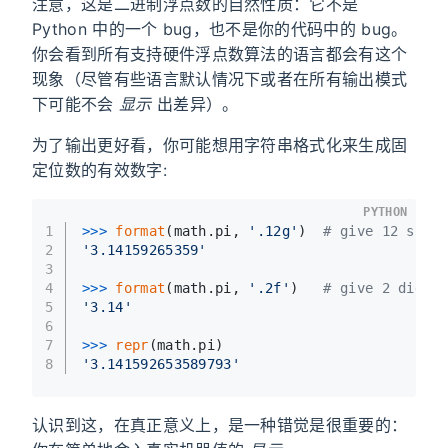
注意，这是二进制浮点数的自然性质：它不是
Python 中的一个 bug，也不是你的代码中的 bug。
你会看到所有支持硬件浮点数算法的语言都会有这个
现象（尽管有些语言默认情况下或者在所有输出模式
下可能不会
显示
出差异）。
为了输出更好看，你可能想用字符串格式化来生成固
定位数的有效数字:
PYTHON
1
>>> 
format
(math.pi, 
'.12g'
)  
# give 12 sign
2
'3.14159265359'
3
4
>>> 
format
(math.pi, 
'.2f'
)   
# give 2 digit
5
'3.14'
6
7
>>> 
repr
(math.pi)
8
'3.141592653589793'
认识到这，在真正意义上，是一种错觉是很重要的：