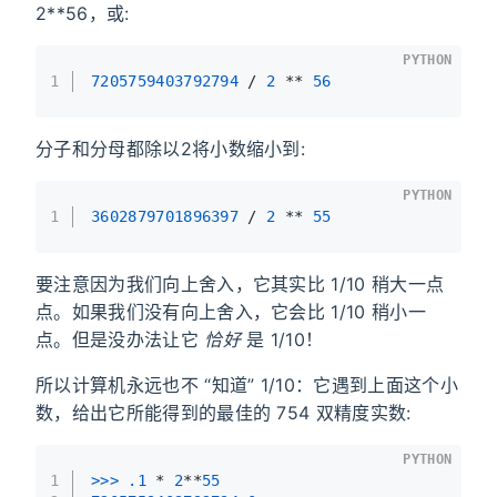
2**56，或:
PYTHON
1
7205759403792794
 / 
2
 ** 
56
分子和分母都除以2将小数缩小到:
PYTHON
1
3602879701896397
 / 
2
 ** 
55
要注意因为我们向上舍入，它其实比 1/10 稍大一点
点。如果我们没有向上舍入，它会比 1/10 稍小一
点。但是没办法让它
恰好
是 1/10！
所以计算机永远也不 “知道” 1/10：它遇到上面这个小
数，给出它所能得到的最佳的 754 双精度实数:
PYTHON
1
>>> 
.1
 * 
2
**
55