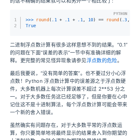
的话不精确的结果就可以和另外一个相比较了:
PYTHON
1
>>> 
round
(
.1
 + 
.1
 + 
.1
, 
10
) == 
round
(
.3
, 
10
2
True
二进制浮点数计算有很多这样意想不到的结果。“0.1”
的问题在下面”误差的表示”一节中有准确详细的解
释。更完整的常见怪异现象请参见
浮点数的危险
。
最后我要说，“没有简单的答案”。也不要过分小心浮
点数！Python 浮点数计算中的误差源之于浮点数硬
件，大多数机器上每次计算误差不超过 2**53 分之
一。对于大多数任务这已经足够了，但是你要在心中
记住这不是十进制算法，每个浮点数计算可能会带来
一个新的舍入错误。
虽然确实有问题存在，对于大多数平常的浮点数运
算，你只要简单地将最终显示的结果舍入到你期望的