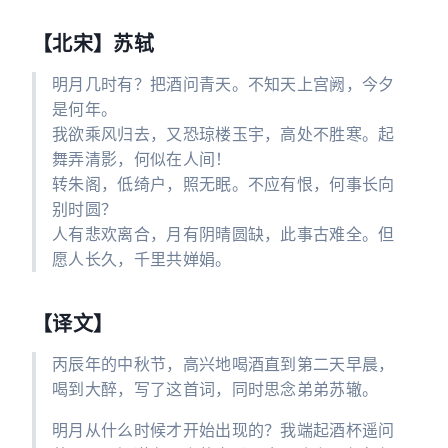
【北宋】苏轼
明月几时有？把酒问青天。不知天上宫阙，今夕
是何年。
我欲乘风归去，又恐琼楼玉宇，高处不胜寒。起
舞弄清影，何似在人间！
转朱阁，低绮户，照无眠。不应有恨，何事长向
别时圆？
人有悲欢离合，月有阴晴圆缺，此事古难全。但
愿人长久，千里共婵娟。
【译文】
丙辰年的中秋节，高兴地喝酒直到第二天早晨，
喝到大醉，写了这首词，同时思念弟弟苏辙。
明月从什么时候才开始出现的？我端起酒杯遥问