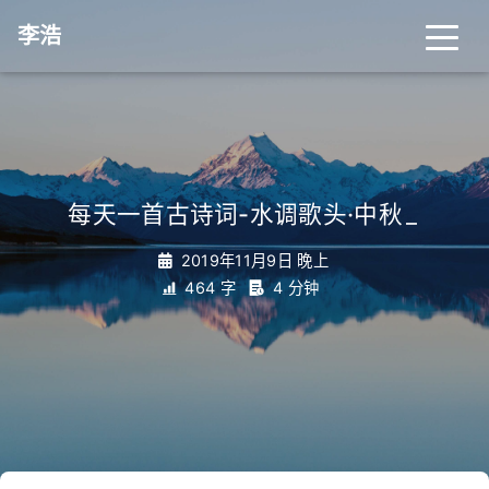
李浩
每天一首古诗词-水调歌头·中秋
_
2019年11月9日 晚上
464 字
4 分钟