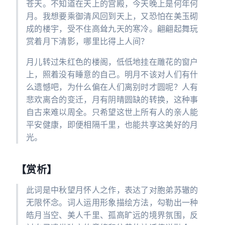
苍天。不知道在天上的宫殿，今天晚上是何年何
月。我想要乘御清风回到天上，又恐怕在美玉砌
成的楼宇，受不住高耸九天的寒冷。翩翩起舞玩
赏着月下清影，哪里比得上人间？
月儿转过朱红色的楼阁，低低地挂在雕花的窗户
上，照着没有睡意的自己。明月不该对人们有什
么遗憾吧，为什么偏在人们离别时才圆呢？人有
悲欢离合的变迁，月有阴晴圆缺的转换，这种事
自古来难以周全。只希望这世上所有人的亲人能
平安健康，即便相隔千里，也能共享这美好的月
光。
【赏析】
此词是中秋望月怀人之作，表达了对胞弟苏辙的
无限怀念。词人运用形象描绘方法，勾勒出一种
皓月当空、美人千里、孤高旷远的境界氛围，反