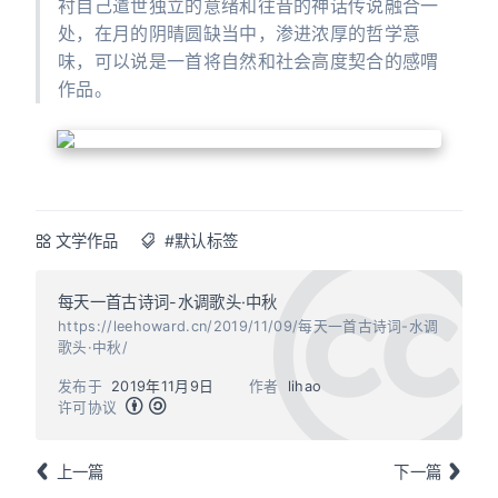
衬自己遣世独立的意绪和往昔的神话传说融合一
处，在月的阴晴圆缺当中，渗进浓厚的哲学意
味，可以说是一首将自然和社会高度契合的感喟
作品。
文学作品
#默认标签
每天一首古诗词-水调歌头·中秋
https://leehoward.cn/2019/11/09/每天一首古诗词-水调
歌头·中秋/
发布于
2019年11月9日
作者
lihao
许可协议
上一篇
下一篇