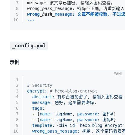
7
message: 该文章已加密, 请输入密码查看。
8
wrong
_pass_
message: 密码不正确，请重新输入！
9
wrong
_hash_
message: 文章不能被校验, 不过您
10
---
_config.yml
示例
YAML
1
2
# Security
3
encrypt:
# hexo-blog-encrypt
4
abstract:
有东西被加密了,
请输入密码查看.
5
message:
您好,
这里需要密码.
6
tags:
7
-
 {
name:
tagName
, 
password:
密码A
}
8
-
 {
name:
tagName
, 
password:
密码B
}
9
template:
<div
id="hexo-blog-encrypt"
dat
10
wrong_pass_message:
抱歉,
这个密码看着不太对