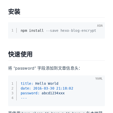
安装
ADA
1
npm install 
--save hexo-blog-encrypt
快速使用
将 “password” 字段添加到文章信息头：
YAML
1
title:
Hello
World
2
date:
2016-03-30 21:18:02
3
password:
abcd1234xxx
4
---