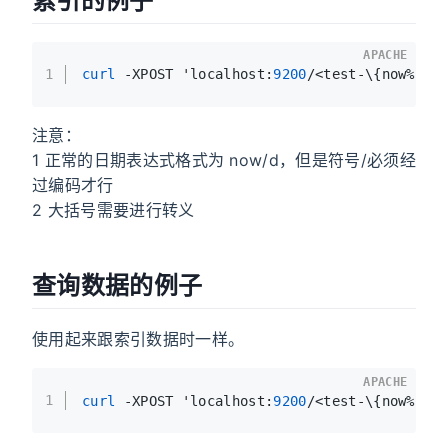
索引的例子
APACHE
1
curl
 -XPOST 'localhost:
9200
/<test-\{now%
2
FM
注意：
1 正常的日期表达式格式为 now/d，但是符号/必须经
过编码才行
2 大括号需要进行转义
查询数据的例子
使用起来跟索引数据时一样。
APACHE
1
curl
 -XPOST 'localhost:
9200
/<test-\{now%
2
FM